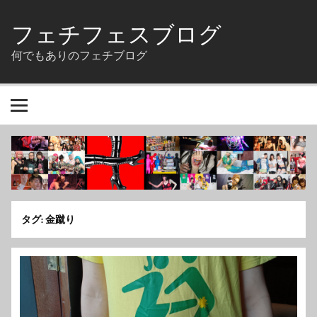
Skip
to
フェチフェスブログ
content
何でもありのフェチブログ
タグ:
金蹴り