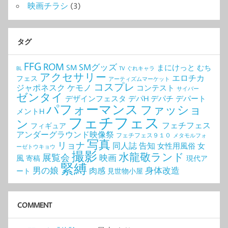
映画チラシ
(3)
タグ
FFG
ROM
SMグッズ
SM
まにけっと
むち
BL
TV
ぐれキャラ
アクセサリー
エロチカ
フェス
アーティズムマーケット
コスプレ
ジャポネスク
ケモノ
コンテスト
サイバー
ゼンタイ
デザインフェスタ
デパH
デパチ
デパート
パフォーマンス
ファッショ
メントH
フェチフェス
ン
フェチフェス
フィギュア
アンダーグラウンド映像祭
フェチフェス９１０
メタモルフォ
写真
リョナ
同人誌
告知
女性用風俗
女
ーゼトウキョウ
撮影
水龍敬ランド
展覧会
映画
風
寄稿
現代ア
緊縛
男の娘
身体改造
肉感
ート
見世物小屋
COMMENT