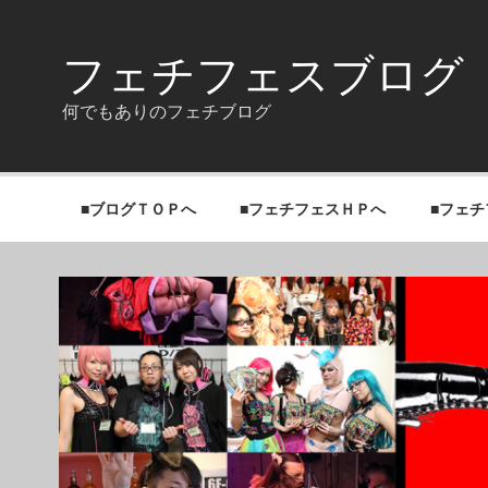
Skip
to
content
フェチフェスブログ
何でもありのフェチブログ
■ブログＴＯＰへ
■フェチフェスＨＰへ
■フェ