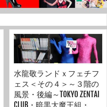
水龍敬ランドｘフェチフ
ェス＜その４＞～３階の
風景・後編～TOKYO ZENTAI
CLUB・暗黒大魔王組・