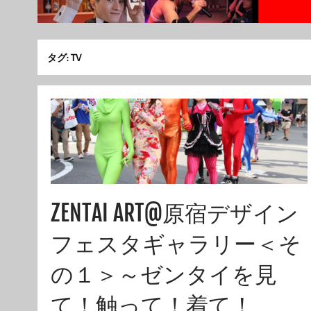
タグ:
TV
ZENTAI ART@原宿デザイン
フェスタギャラリー＜そ
の１＞～ゼンタイを見
て！触って！着て！