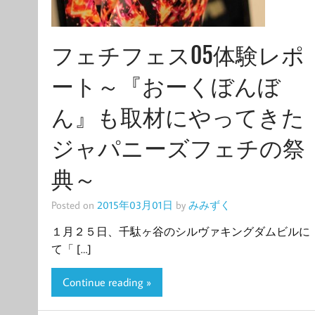
フェチフェス05体験レポ
ート～『おーくぼんぼ
ん』も取材にやってきた
ジャパニーズフェチの祭
典～
Posted on
2015年03月01日
by
みみずく
１月２５日、千駄ヶ谷のシルヴァキングダムビルに
て「 […]
Continue reading »