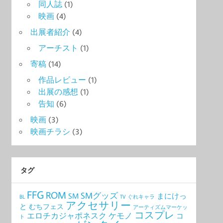
同人誌
(1)
映画
(4)
出展者紹介
(4)
アーチスト
(1)
寄稿
(14)
作品レビュー
(1)
出展の感想
(1)
告知
(6)
映画
(3)
映画チラシ
(3)
タグ
FFG
ROM
SMグッズ
SM
まにけっ
BL
TV
ぐれキャラ
アクセサリー
と
むちフェス
アーティズムマーケッ
コスプレ
エロチカジャポネスク
ケモノ
コ
ト