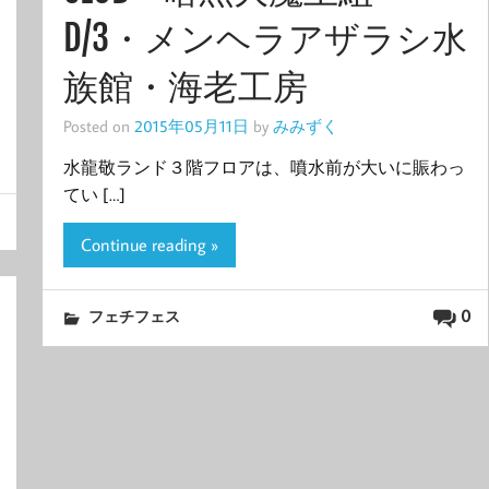
D/3・メンヘラアザラシ水
族館・海老工房
Posted on
2015年05月11日
by
みみずく
水龍敬ランド３階フロアは、噴水前が大いに賑わっ
てい […]
Continue reading »
0
フェチフェス