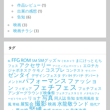
作品レビュー
(1)
出展の感想
(1)
告知
(6)
映画
(3)
映画チラシ
(3)
タグ
FFG
ROM
SMグッズ
SM
まにけっと
むち
BL
TV
ぐれキャラ
アクセサリー
エロチカ
フェス
アーティズムマーケット
コスプレ
ジャポネスク
ケモノ
コンテスト
サイバー
ゼンタイ
デザインフェスタ
デパH
デパチ
デパート
パフォーマンス
ファッショ
メントH
フェチフェス
ン
フェチフェス
フィギュア
アンダーグラウンド映像祭
フェチフェス９１０
メタモルフォ
写真
リョナ
同人誌
告知
女性用風俗
女
ーゼトウキョウ
撮影
水龍敬ランド
展覧会
映画
風
寄稿
現代ア
緊縛