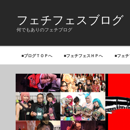
Skip
to
content
フェチフェスブログ
何でもありのフェチブログ
■ブログＴＯＰへ
■フェチフェスＨＰへ
■フェ