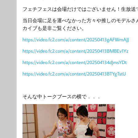
フェチフェスは会場だけではございません！生放送
当日会場に足を運べなかった方々や推しのモデルさ
カイブも是非ご覧ください。
https://video.fc2.com/a/content/20250413gAFWmAJJ
https://video.fc2.com/a/content/20250413BMBEv1Yz
https://video.fc2.com/a/content/202504134dJmsYDt
https://video.fc2.com/a/content/20250413BTYgTstU
そんな中トークブースの横で．．．