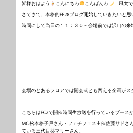
皆様おはよう
こんにちわ
こんばんわ
風太で
さてさて、本格的FF28ブログ開始していきたいと思
時間にして当日の１１：３０～会場前では沢山の来
会場のとあるフロアでは開会式とも言える企画がス
こちらはFC2で開催時間生放送を行っているブース
MC:松本格子戸さん・フェチフェス主催佐藤サドさ
ている三代目葵マリーさん。