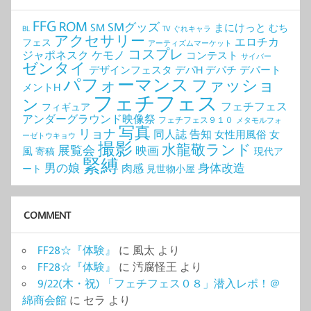
FFG
ROM
SMグッズ
SM
まにけっと
むち
BL
TV
ぐれキャラ
アクセサリー
エロチカ
フェス
アーティズムマーケット
コスプレ
ジャポネスク
ケモノ
コンテスト
サイバー
ゼンタイ
デザインフェスタ
デパH
デパチ
デパート
パフォーマンス
ファッショ
メントH
フェチフェス
ン
フェチフェス
フィギュア
アンダーグラウンド映像祭
フェチフェス９１０
メタモルフォ
写真
リョナ
同人誌
告知
女性用風俗
女
ーゼトウキョウ
撮影
水龍敬ランド
展覧会
映画
風
寄稿
現代ア
緊縛
男の娘
身体改造
肉感
ート
見世物小屋
COMMENT
FF28☆『体験』
に
風太
より
FF28☆『体験』
に
汚腐怪王
より
9/22(木・祝) 「フェチフェス０８」潜入レポ！＠
綿商会館
に
セラ
より