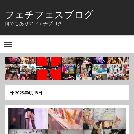
Skip
to
フェチフェスブログ
content
何でもありのフェチブログ
日:
2025年4月18日