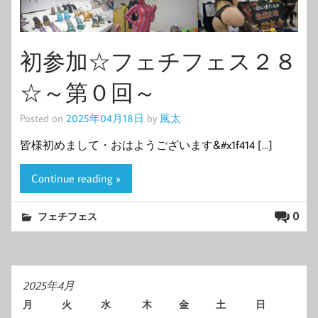
初参加☆フェチフェス２８
☆～第０回～
Posted on
2025年04月18日
by
風太
皆様初めまして・おはようございます&#x1f414 […]
Continue reading »
0
フェチフェス
2025年4月
月
火
水
木
金
土
日