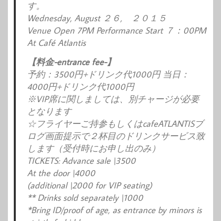
す。
Wednesday, August ２６, ２０１５
Venue Open 7PM Performance Start ７：00PM
At Café Atlantis
【料金-entrance fee-】
予約：3500円+ドリンク代1000円 当日：
4000円+ドリンク代1000円
※VIP席に関しましては、別チャージが必要
となります
☆フライヤーご持参もしくはcafeATLANTISブ
ログ画面提示で２杯目のドリンクサービス致
します（受付時にお申し出のみ）
TICKETS: Advance sale \3500
At the door \4000
(additional \2000 for VIP seating)
** Drinks sold separately \1000
*Bring ID/proof of age, as entrance by minors is