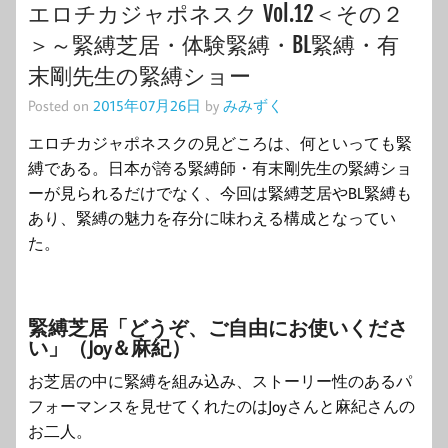
エロチカジャポネスク Vol.12＜その２
＞～緊縛芝居・体験緊縛・BL緊縛・有
末剛先生の緊縛ショー
Posted on
2015年07月26日
by
みみずく
エロチカジャポネスクの見どころは、何といっても緊
縛である。日本が誇る緊縛師・有末剛先生の緊縛ショ
ーが見られるだけでなく、今回は緊縛芝居やBL緊縛も
あり、緊縛の魅力を存分に味わえる構成となってい
た。
緊縛芝居「どうぞ、ご自由にお使いくださ
い」（Joy＆麻紀）
お芝居の中に緊縛を組み込み、ストーリー性のあるパ
フォーマンスを見せてくれたのはJoyさんと麻紀さんの
お二人。