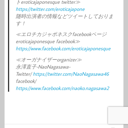
トeroticajaponesque twitter≫
https://twitter.com/eroticajapone
随時出演者の情報などツイートしておりま
す！
≪エロチカジャポネスクfacebookページ
eroticajaponesque facebook≫
https://www.facebook.com/eroticajaponesque
≪オーガナイザーorganizer≫
永澤直子-NaoNagasawa-
Twitter/
https://twitter.com/NaoNagasawa46
facebook/
https://www.facebook.com/naoko.nagasawa2