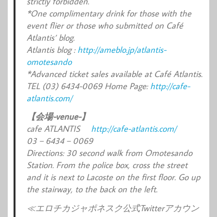
strictly forbidden.
*One complimentary drink for those with the
event flier or those who submitted on Café
Atlantis’ blog.
Atlantis blog :
http://ameblo.jp/atlantis-
omotesando
*Advanced ticket sales available at Café Atlantis.
TEL (03) 6434-0069 Home Page:
http://cafe-
atlantis.com/
【会場-venue-】
cafe ATLANTIS
http://cafe-atlantis.com/
03－6434－0069
Directions: 30 second walk from Omotesando
Station. From the police box, cross the street
and it is next to Lacoste on the first floor. Go up
the stairway, to the back on the left.
≪エロチカジャポネスク公式Twitterアカウン