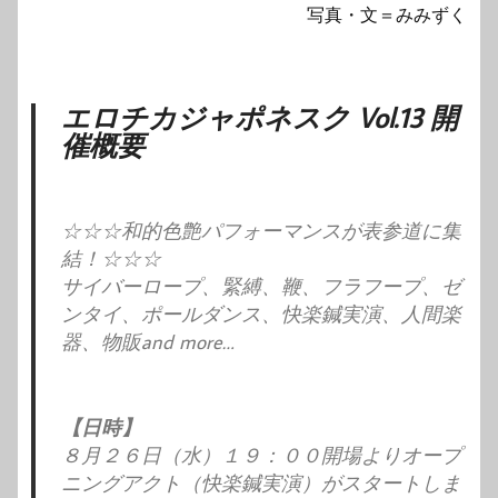
写真・文＝みみずく
エロチカジャポネスク Vol.13 開
催概要
☆☆☆和的色艶パフォーマンスが表参道に集
結！☆☆☆
サイバーロープ、緊縛、鞭、フラフープ、ゼ
ンタイ、ポールダンス、快楽鍼実演、人間楽
器、物販and more…
【日時】
８月２６日（水）１９：００開場よりオープ
ニングアクト（快楽鍼実演）がスタートしま