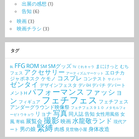
出展の感想
(1)
告知
(6)
映画
(3)
映画チラシ
(3)
タグ
FFG
ROM
SMグッズ
SM
まにけっと
むち
BL
TV
ぐれキャラ
アクセサリー
エロチカ
フェス
アーティズムマーケット
コスプレ
ジャポネスク
ケモノ
コンテスト
サイバー
ゼンタイ
デザインフェスタ
デパH
デパチ
デパート
パフォーマンス
ファッショ
メントH
フェチフェス
ン
フェチフェス
フィギュア
アンダーグラウンド映像祭
フェチフェス９１０
メタモルフォ
写真
リョナ
同人誌
告知
女性用風俗
女
ーゼトウキョウ
撮影
水龍敬ランド
展覧会
映画
風
寄稿
現代ア
緊縛
男の娘
身体改造
肉感
ート
見世物小屋