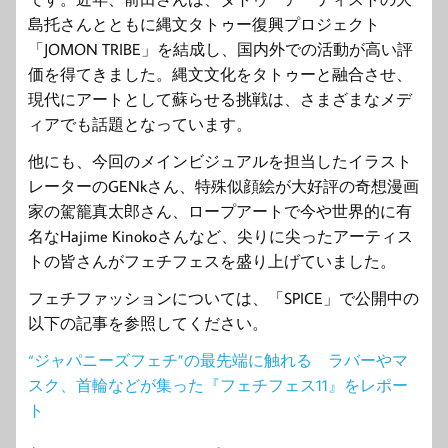
島托さんとともに縄文タトゥー復興プロジェクト
「JOMON TRIBE」を結成し、国内外での活動が高い評
価を得てきました。縄文文化をタトゥーと融合させ、
現代にアートとして蘇らせる挑戦は、さまざまなメデ
ィアでも話題となっています。
他にも、今回のメインビジュアルを担当したイラスト
レーターのGENkさん、特殊似顔絵が大好評の奇想漫画
家の駕籠真太郎さん、ロープアートで今や世界的に有
名なHajime Kinokoさんなど、尖りに尖ったアーティス
トの皆さんがフェチフェスを盛り上げていました。
フェチファッションについては、「SPICE」で公開中の
以下の記事を参照してください。
“ジャパニーズフェチ”の最先端に触れる ラバーやマ
スク、首輪などが集った『フェチフェス11』をレポー
ト