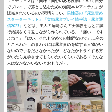
フェチフェスは「興味・関心のある性癖について自分
でプレイまで落とし込むための知識本やアイテム」が
販売されているのが素晴らしい。
男性器の『尿道責め
スターターキット』『実録尿道プレイ情報誌・尿道通
信2023』
などは、主人の竜崎さんの実体験をもとに試
行錯誤をくり返しながら作られている。「痛い……です
よね？」「はい、それも含めての性癖なので」……今の
ところわたしのまわりには尿道責めを欲する人物がい
ないので手をださなかったが、どなたかトライする方
がいたら見学させてもらいたいくらいである（そんな
人はなかなかいないとおもうが）。