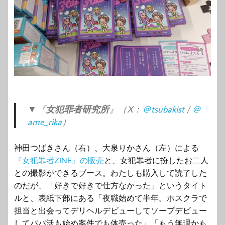
▼『
女犯罪者研究所
』（X：
＠tsubakist
/
＠
ame_rika
）
神田つばきさん（右）、大泉りかさん（左）による
『女犯罪者ZINE』の販売
と、女犯罪者に扮したお二人
との撮影ができるブース。わたしも購入して読了した
のだが、「好きで好きで仕方なかった」というタイト
ルと、表紙下部にある「夜職始めて半年。ホスクラで
担当と出会ってデリヘルデビューしてソープデビュー
してパパ活も始め案件でも体売った」「もう無理かも