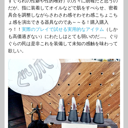
すぐられの性癖や性的嗜好）の方々に朗報だと思うの
だが、指に装着してオイルなどで肌をすべらせ、密着
具合を調整しながらさわさわ感そわそわ感こちょこち
ょ感を演出できる器具なのであ～～る！購入購入
ゥ！！
実際のプレイで試せる実用的なアイテム
（しか
も高価過ぎない）にわたしはとても弱いのだ……。ぐり
ぐらの民は是非これを装備して未知の感触を味わって
欲しい。