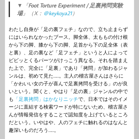
▼『
Foot Torture Experiment / 足裏拷問実験
場
』（X：
＠keykoya21
）
わたし自身が「足の裏フェチ」なので、立ち止まらず
にはいられなかったブース。脚全体、太ももの付け根
から下の脚、膝から下の脚、足首から下の足全体（表
と裏）、足の裏など「足フェチ」というと人によって
ビビッとくるパーツがけっこう異なる。それを踏まえ
た上で、完全に「足裏」であり「拷問」が加わるジャ
ンルは、初めて見た……。主人の稽古屋さんはさらに
「かわいい女の子が喜んで足裏拷問を受ける」のが良
いという。聞くと、やはり「足の裏」ジャンルの中で
も
「足裏拷問」はかなりニッチ
で、日本ではそのイメ
ージに直結する検索ワードが特にないため、稽古屋さ
んが情報発信をすることで認知度を上げているところ
だという。いやはや、人のフェチに触れるのはなんと
趣深いものだろう……。