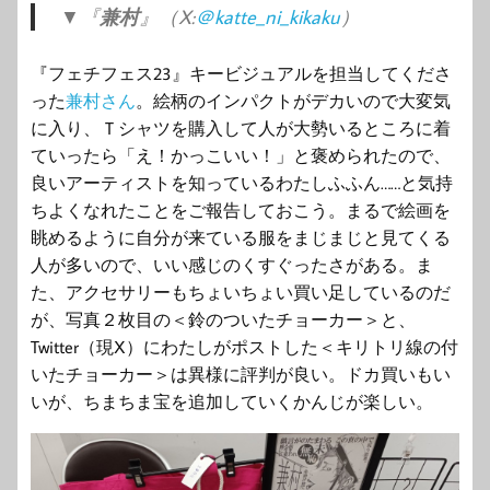
▼『
兼村
』（X:
＠katte_ni_kikaku
）
『フェチフェス23』キービジュアルを担当してくださ
った
兼村さん
。絵柄のインパクトがデカいので大変気
に入り、Ｔシャツを購入して人が大勢いるところに着
ていったら「え！かっこいい！」と褒められたので、
良いアーティストを知っているわたしふふん……と気持
ちよくなれたことをご報告しておこう。まるで絵画を
眺めるように自分が来ている服をまじまじと見てくる
人が多いので、いい感じのくすぐったさがある。ま
た、アクセサリーもちょいちょい買い足しているのだ
が、写真２枚目の＜鈴のついたチョーカー＞と、
Twitter（現X）にわたしがポストした＜キリトリ線の付
いたチョーカー＞は異様に評判が良い。ドカ買いもい
いが、ちまちま宝を追加していくかんじが楽しい。