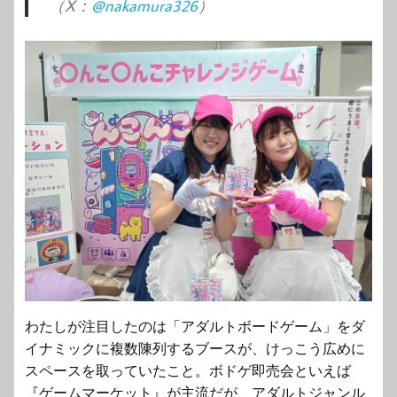
（X：
@nakamura326
）
わたしが注目したのは「アダルトボードゲーム」をダ
イナミックに複数陳列するブースが、けっこう広めに
スペースを取っていたこと。ボドゲ即売会といえば
『ゲームマーケット』が主流だが、アダルトジャンル