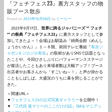
『フェチフェス23』裏方スタッフの物
販ブース散歩
Posted on
2023年10月06日
by
くーりー
2023年9月17日、
世界に誇るジャパニーズ “” フェチ
“” の祭典『フェチフェス23』
に裏方スタッフとして参
加してきたよ～！会場はお馴染み『綿商会館（めんし
ょうかいかん）』１～６階。前回テレビ番組『
有吉ジ
ャポンII ジロジロ有吉
』の取材がありSNSで話題となっ
たことや、今回ひさしぶりにパフォーマンスステージ
が復活したこともあり来場者数は大幅アップ！ブース
出店者やお客さんから「すごいね～！」と声が掛かる
こともしばしば。大盛況のうちに幕を閉じることがで
きた。
＜関連URL＞
▼
フェチフェス23の公式写真ギャラリー
を公開中！
▼
『三代目 葵マリーのここだけの話』SM＆マニアッ