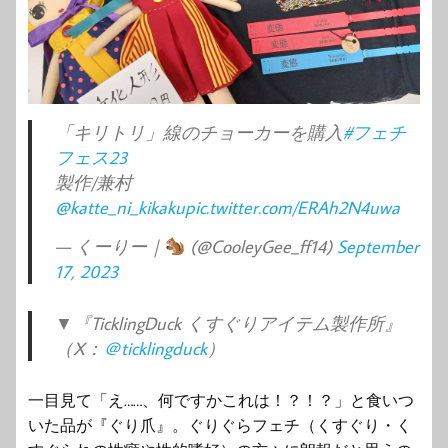
「キリトリ」線のチョーカーを購入
#フェチ
フェス23
製作/兼村
@katte_ni_kikaku
pic.twitter.com/ERAh2N4uwa
— くーりー｜
(@CooleyGee_ff14)
September
17, 2023
▼『TicklingDuck くすぐりアイテム製作所』
（X：
＠ticklingduck
）
一目見て「え……、何ですかこれは！？！？」と食いつ
いた品が『ぐり爪』。ぐりぐらフェチ（くすぐり・く