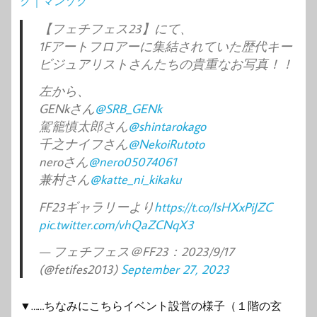
ク｜マンゾク
【フェチフェス23】にて、
1Fアートフロアーに集結されていた歴代キー
ビジュアリストさんたちの貴重なお写真！！
左から、
GENkさん
@SRB_GENk
駕籠慎太郎さん
@shintarokago
千之ナイフさん
@NekoiRutoto
neroさん
@nero05074061
兼村さん
@katte_ni_kikaku
FF23ギャラリーより
https://t.co/IsHXxPiJZC
pic.twitter.com/vhQaZCNqX3
— フェチフェス＠FF23：2023/9/17
(@fetifes2013)
September 27, 2023
▼……ちなみにこちらイベント設営の様子（１階の玄