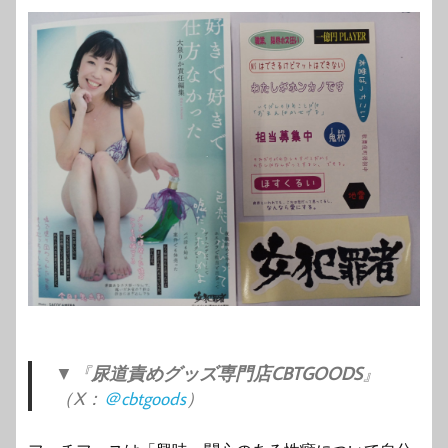
▼『
尿道責めグッズ専門店CBTGOODS
』
（X：
＠cbtgoods
）