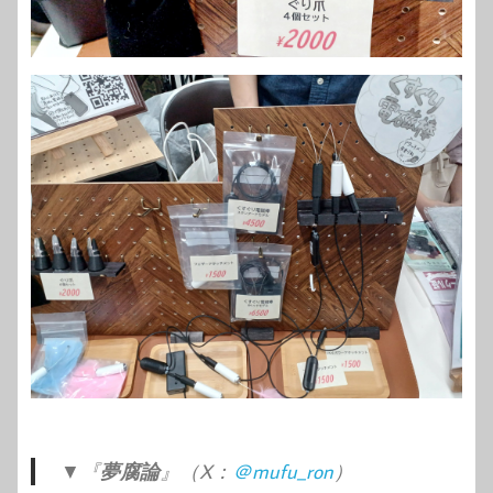
▼『
夢腐論
』（X：
＠mufu_ron
）