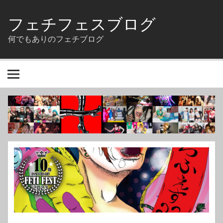
Skip
to
フェチフェスブログ
content
何でもありのフェチブログ