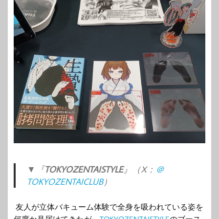
▼『
TOKYOZENTAISTYLE
』（X：
＠
TOKYOZENTAICLUB
）
友人が立体バキューム体験で全身を吸われている姿を