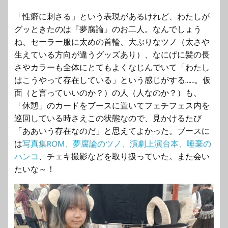
「性癖に刺さる」という表現があるけれど、わたしが
グッときたのは『夢腐論』のお二人。なんでしょう
ね、セーラー服に太めの首輪、大ぶりなツノ（太さや
生えている方向が違うグッズあり）、なにげに髪の長
さやカラーも全体にとてもよくなじんでいて「わたし
はこうやって存在している」という感じがする……。仮
面（と言っていいのか？）の人（人なのか？）も、
「休憩」のカードをブースに置いてフェチフェス内を
巡回している時さえこの状態なので、見かけるたび
「ああいう存在なのだ」と思えてよかった。ブースに
は
写真集ROM、夢腐論のツノ、演劇上演台本、唾棄の
ハンコ
、チェキ撮影などを取り扱っていた。また会い
たいな～！