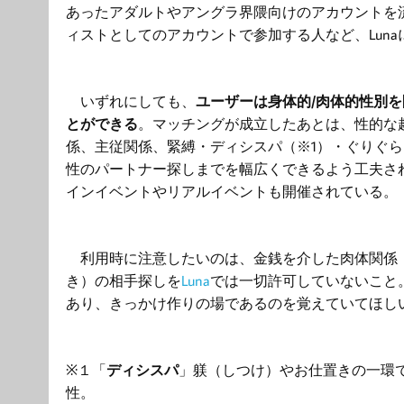
あったアダルトやアングラ界隈向けのアカウントを
ィストとしてのアカウントで参加
する人など
、
Luna
いずれにしても、
ユーザーは
身体的
/
肉体的
性別を
とができる
。マッチングが成立したあとは、性的な
係、主従関係、緊縛・ディシスパ（※1）・ぐりぐら
性のパートナー探しまでを幅広くできるよう工夫さ
インイベントやリアルイベントも開催されている。
利用時に
注意したいのは、金銭を介した肉体関係
き）の相手探しを
Luna
では一切許可していないこと
あり、きっかけ作りの場であるのを覚えていてほし
※１「
ディシスパ
」躾（しつけ）やお仕置きの一環
性。