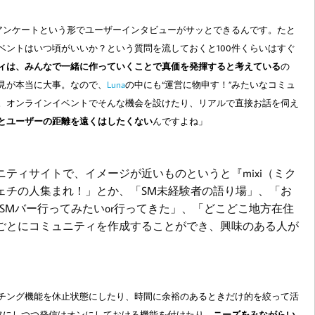
アンケートという形でユーザーインタビューがサッとできるんです。たと
ベントはいつ頃がいいか？という質問を流しておくと
100
件くらいはすぐ
ィは、みんなで一緒に作っていくことで真価を発揮すると考えている
の
見が本当に大事。なので、
Luna
の中にも“運営に物申す！”みたいなコミュ
。オンラインイベントでそんな機会を設けたり、リアルで直接お話を伺え
とユーザーの距離を遠くはしたくない
んですよね」
ニティサイトで、イメージが近いものというと『
mixi
（ミク
ェチの人集まれ！」とか、「SM未経験者の語り場」、「お
SMバー行ってみたいor行ってきた」、「どこどこ地方在住
ごとにコミュニティを作成することができ、興味のある人が
。
チング機能を休止状態にしたり、時間に余裕のあるときだけ的を絞って活
オフにしつつ発信はオンにしておける機能を付けたり、
ニーズをみながらい