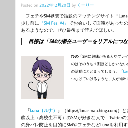
Posted on
2022年12月20日
by
くーりー
フェチやSM界隈で話題のマッチングサイト『Lun
少し前に
『SM Fes! #4』
でお会いして面識があった
あるようなので、ぜひ最後まで読んでほしい。
目標は「SMの潜在ユーザーをリアルにつ
ひの
「SMに興味があ
る人や
プレ
の
はそのうち１割ほどしかいない
の活動にとどまってしまう。『
Lu
つなげていけるような、
人が
進出
『
Luna
（ルナ）
』（https://luna-matching.com/
歳以上（高校生不可）のSMが好きな人で、
Twitter
の
の身バレ防止
を目的に
SMや
フェチなど
Luna
を利用す