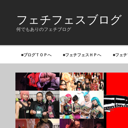
Skip
to
content
フェチフェスブログ
何でもありのフェチブログ
■ブログＴＯＰへ
■フェチフェスＨＰへ
■フェ