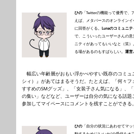
ひの
「
Twitter
の機能って優秀で、
えば、メタバースのオンラインイ
に回答がくる。
Luna
のコミュニテ
で、こういったユーザーさんの意
ニティがあってもいいなと（笑）
る場があるのもすばらしい。
運営
幅広い年齢層がおもい浮かべやすい既存のコミュ
シィ）』があてはまるそうだ。たとえば、「何々フ
すすめのSMグッズ」、「女装子さん気になる」、「
の集い」などなど、ユーザーは自分の気になる話題
参加してマイペースにコメントを残すことができる
ひの
「自分の状況にあわせてマッ
動するために“いいね”の受信を