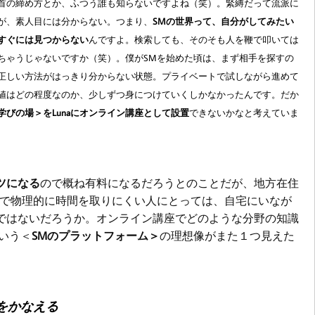
首の締め方とか、ふつう誰も知らないですよね（笑）。緊縛だって流派に
が、素人目には分からない。つまり、
SMの世界って、自分がしてみたい
すぐには見つからない
んですよ。検索しても、そのそも人を鞭で叩いては
ちゃうじゃないですか（笑）。僕がSMを始めた頃は、まず相手を探すの
正しい方法がはっきり分からない状態。プライベートで試しながら進めて
値はどの程度なのか、少しずつ身につけていくしかなかったんです。だか
学びの場＞を
Luna
にオンライン講座として設置
できないかなと考えていま
ツになる
ので概ね有料になるだろうとのことだが、地方在住
どで物理的に時間を取りにくい人にとっては、自宅にいなが
ではないだろうか。オンライン講座でどのような分野の知識
いう＜
SMのプラットフォーム＞
の理想像がまた１つ見えた
をかなえる