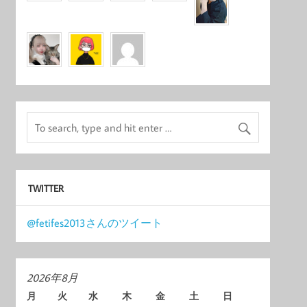
TWITTER
@fetifes2013さんのツイート
2026年8月
月
火
水
木
金
土
日