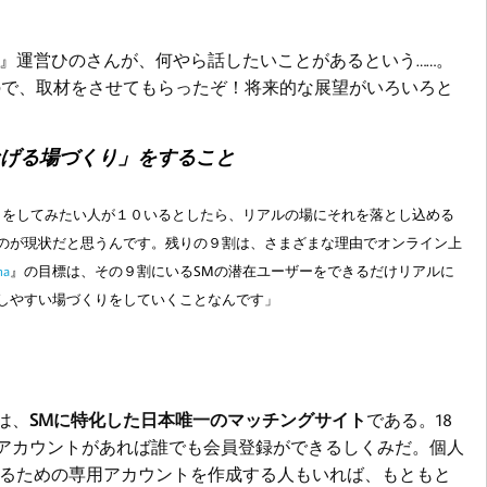
a』運営ひのさんが、何やら話したいことがあるという……。
ので、取材をさせてもらったぞ！将来的な展望がいろいろと
なげる場づくり」をすること
イ
を
してみたい人が１０いるとしたら、リアルの場に
そ
れを落とし込める
のが現状だと思うんです。残りの９割は
、
さまざまな理由でオンライン上
na
』の目標は、その９割にいるSMの潜在ユーザーをできるだけリアルに
しやすい場づくりをしていくことなんです」
）とは、
SMに特化した日本唯一のマッチングサイト
である。
18
アカウントがあれば誰でも会員登録ができるしくみだ。個人
るための
専用アカウントを作成
する人もいれば
、もともと