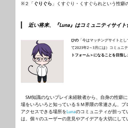
※２「
ぐりぐら
」くすぐり・くすぐられという性癖
近い将来、『Luna』はコミュニティサイト
ひの
「今はマッチングサイトとし
て
2023
年2～3月には）コミュニ
トフォーム＞になることを目指し
SM知識のないプレイ未経験者から、自身の性癖に
場をいろいろと知っているＳＭ界隈の常連さん、プロ
アクセスできる場所を
Luna
のコミュニティが担って
は、個々のユーザーの意見やアイデアを大切にして