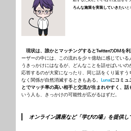
ろんな施策を実装していきたい
と
現状は、誰かとマッチングすると
Twitter
の
DM
を利
ーザーの中には、この流れを少々億劫に感じている
うきっかけにはなるが、どんなことを話せばいいの
応答するのが大変になったり、同じ話をくり返すう
なく関係が自然消滅するときもある。
Luna
にコミュ
とでマッチ率の高い相手と交流が生まれやすく、話
いう人も、きっかけの可能性が広がるはずだ。
オンライン講座など「学びの場」を提供し