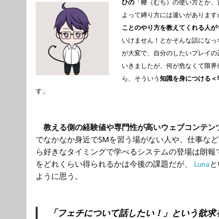
ひの
「鞭（むち）の使い方とか、
よって縛り方には違いがあります
ことのやり方を教えてくれる人が
いけません！とかそんな話になっ
が大変で、自分のしたいプレイの
いきましたが、何が危なくて限界
ら、そういう
知識を身につける＜
す」
教える側の経験値や専門性が高いウェブコンテン
でなかなか身近でSMを習う場がない人や、仕事な
ら好きなタイミングで学べるシステムの登場は朗報
をどれくらい得られるかは今後の課題だが、
Luna
と
ように思う。
「フェチについて話したい！」という欲求