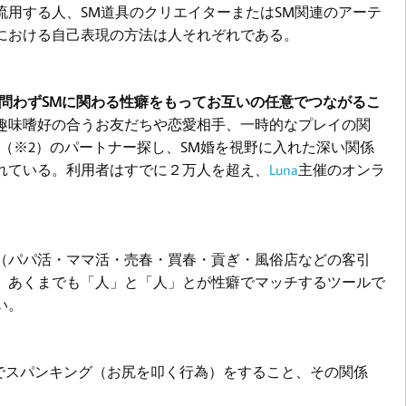
流用
する人
、SM道具のクリエイターまたはSM関連のアーテ
における
自己表現の方法は
人それぞれである
。
問わずSMに関わる性癖をもってお互いの任意でつながるこ
趣味嗜好の合うお友だちや恋愛相手、一時的なプレイの関
（※2）のパートナー探し、SM婚を視野に入れた深い関係
れている。利用者はすでに２万人を超え、
Luna
主催のオンラ
（パパ活・ママ活・売春・買春・貢ぎ・風俗店などの客引
。あくまでも「人」と「人」とが性癖でマッチするツールで
い。
でスパンキング（お尻を叩く行為）をすること、その関係