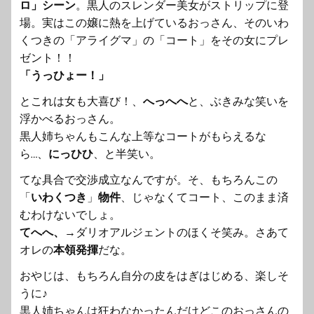
ロ」シーン
。
黒人のスレンダー美女がストリップに登
場。
実はこの嬢に熱を上げているおっさん、そのいわ
くつきの「アライグマ」の「コート」
をその女にプレ
ゼント！！
「うっひょー！」
とこれは女も大喜び！、
へっへへ
と、
ぶきみな笑いを
浮かべるおっさん。
黒人姉ちゃんもこんな上等なコートがもらえるな
ら…、
にっひひ
、
と半笑い。
てな具合で交渉成立なんですが。そ、もちろんこの
「
いわくつき
」
物件
、じゃなくてコート、
このまま済
むわけないでしょ。
てへへ、
→ダリオアルジェントのほくそ笑み。さあて
オレの
本領発揮
だな。
おやじは、もちろん自分の皮をはぎはじめる、楽しそ
うに♪
黒人姉ちゃんは狂わなかったんだけどこのおっさんの