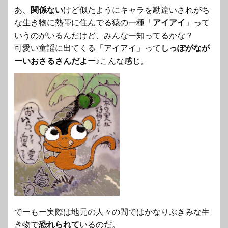
あ、
関係ない
けど似たようにキャラを勘違いされがち
な生き物に熱帯に住んでる猿の一種「
アイアイ
」って
いうのがいるんだけど、みんなー知ってるかな？
可愛い童謡に出てくる「アイアイ」
って
しっぽがなが
ーいおさるさんだよー
♪こんな感じ。
でーもー実際は地元の人々の間ではかなりぶきみな生
き物で
恐れられて
いるのだ。