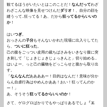
観てるほうがいたいとはこのことだ！
なんだって
わざ
わざこんな映像を見せつけんだ
ダリオ
！、
自分の顔を
縫うって…狂ってる！あ、だから
狂ってるからいいの
か
！
はい
つぎ
。
おっさんの
子分
もそんないかれた現場に出入りしてた
ら、
ついに狂った
。
己の腹をごっつい皮用の裁ちばさみをいきなり腹に突
き刺して「
じょきじょきじょっきんと」切り始める…
はいよー、っと己の臓物をどっこらせと腹から取り出
す。
「
なんなんだ
ああああー！目的はなんだ！意味が分か
らん自虐行為はやめんかああ！おい！狂ってんのか
ー！」
あ、そうそう
狂ってるからいいのか
！
さて、ゲログロばかりでもやっぱりあるでしょ
「エ