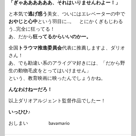
「ぎゃああああああ、それはいりませんわよー！」
と本気で
逃げ惑う
美女、
ついにはエレベーターの中で
おやじと心中
という羽目に…。 とにかくぎもじわる
う…完全に狂ってる！
あ、だから
狂ってるからいいのかー。
全国
トラウマ推進委員会
代表に推薦しますよ、ダリオ
さん！
あ、でも勘違い系のアライグマ好きには、「
だから野
生の動物毛皮をとってはいけません」
という、教育映画に映ったんでしょうかね。
んなわけねーだろ！
以上ダリオアルジェント監督作品でしたー！
いっひひ♪
おしまい bavamario