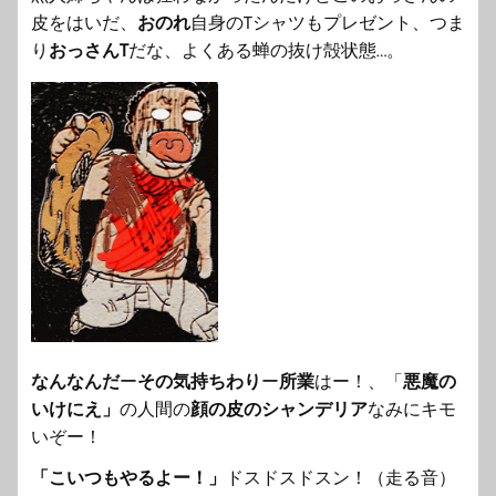
皮をはいだ、
おのれ
自身の
Tシャツもプレゼント、つま
り
おっさんT
だな、よくある蝉の抜け殻状態…。
なんなんだ
ー
その気持ちわり
ー
所業
はー！、「
悪魔の
いけにえ」
の人間の
顔の皮のシャンデリア
なみにキモ
いぞー！
「こいつもやるよー！」
ドスドスドスン！（走る音）