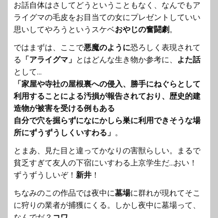
お話自体はさしてどうということもなく、
なんでもア
ライグマの毛皮をお目当ての女にプレゼントしていい
思いしてやろう
というスケベ
おやじの奮闘劇
。
ではまずは、ここで
悪魔のように
恐ろしく表現されて
る
「アライグマ」
とはどんな生き物か参考に、
よた話
として…
「家屋や寺社の屋根裏への侵入、
勝手にねぐらとして
利用することによる汚損が報告されており、
歴史的建
造物が被害を受ける例もある
自分で穴を掘らずになにかしら巣に利用できそうな場
所にずうずう
しくいすわる」
。
とまあ、見た目と違ってかなりの害獣らしい。まるで
貧乏すぎて友人の下宿にいすわる上京学生だ…おい！
ずうずうしいぞ！
新井
！
ちなみのこの作品では夜中に
墓場
に群れが現れてそこ
に狩りの業者が捕獲
にくる。しかし夜中に墓場って、
なんでだ？
コワ
。