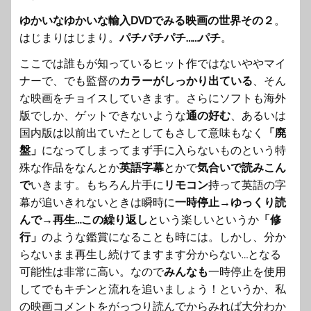
ゆかいなゆかいな輸入DVDでみる映画の世界その２
。
はじまりはじまり。
パチパチパチ……パチ
。
ここでは誰もが知っているヒット作ではないややマイ
ナーで、でも監督の
カラーがしっかり出ている
、そん
な映画をチョイスしていきます。さらにソフトも海外
版でしか、ゲットできないような
通の好む
、あるいは
国内版は以前出ていたとしてもさして意味もなく
「廃
盤」
になってしまってまず手に入らないものという特
殊な作品をなんとか
英語字幕
とかで
気合いで読みこん
で
いきます。もちろん片手に
リモコン
持って英語の字
幕が追いきれないときは瞬時に
一時停止→ゆっくり読
んで→再生…この繰り返し
という楽しいというか
「修
行」
のような鑑賞になることも時には。しかし、分か
らないまま再生し続けてますます分からない…となる
可能性は非常に高い。なので
みんなも
一時停止を使用
してでもキチンと流れを追いましょう！というか、私
の映画コメントをがっつり読んでからみれば大分わか