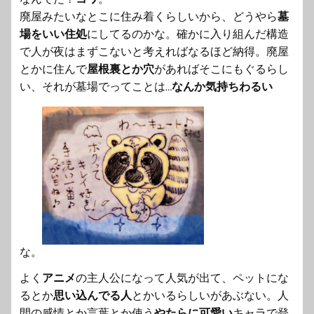
廃屋みたいなとこに住み着くらしいから、
どうやら
墓
場をいい住処
にしてるのかな。確かに入り組んだ構造
で人が夜はまずこないと考えればなるほど納得。廃屋
とかに住んで
屋根裏とか穴
があればそこにもぐるらし
い、
それが墓場でってことは…
なんか気持ちわるい
な。
よく
アニメ
の主人公になって人気が出て、
ペットにな
るとか
思い込んでる人
とかいるらしいがあぶない。
人
間の感情とか言葉とか使う
やたらに可愛い
キャラで登