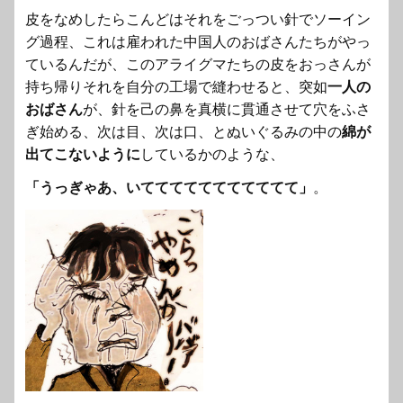
皮をなめしたらこんどはそれをごっつい針でソーイン
グ過程、
これは雇われた中国人のおばさんたちがやっ
ているんだが、
このアライグマたちの皮をおっさんが
持ち帰りそれを自分の工場で縫わせると、突如
一人の
おばさん
が、
針を己の鼻を真横に貫通させて穴をふさ
ぎ始める、次は目、
次は口、とぬいぐるみの中の
綿が
出てこないように
しているかのような、
「うっぎゃあ、
いててててててててててて」
。