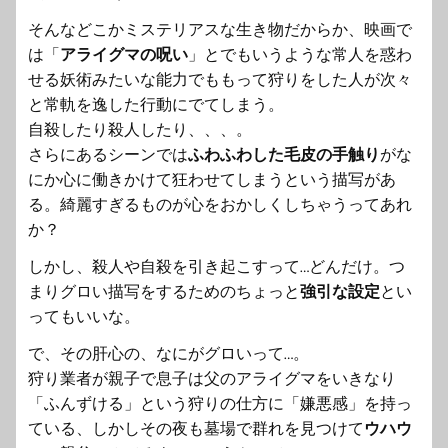
そんなどこかミステリアスな生き物だからか、映画で
は「
アライグマの呪い
」
とでもいうような常人を惑わ
せる妖術みたいな能力でももって狩りをした人が次々
と常軌を逸した行動にでてしまう。
自殺したり殺人したり、、、。
さらにあるシーンでは
ふわふわした毛皮の手触り
がな
にか心に働きかけて狂わせてしまうという描写があ
る。綺麗すぎるものが心をおかしくしちゃうってあれ
か？
しかし、殺人や自殺を引き起こすって…どんだけ。つ
まりグロい描写をするためのちょっと
強引な設定
とい
ってもい
いな。
で、その肝心の、なにがグロいって…。
狩り業者が親子で息子は父のアライグマをいきなり
「ふんずける」
という狩りの仕方に「嫌悪感」を持っ
ている、
しかしその夜も墓場で群れを見つけて
ウハウ