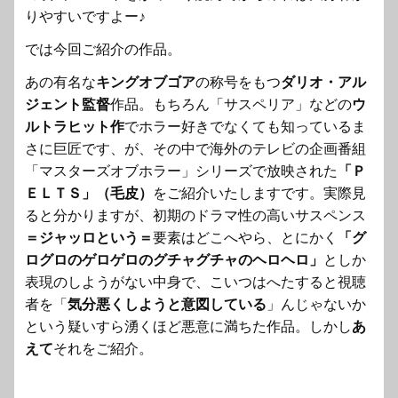
りやすいですよー♪
では今回ご紹介の作品。
あの有名な
キングオブゴア
の称号をもつ
ダリオ・アル
ジェント監督
作品。もちろん「サスペリア」などの
ウ
ルトラヒット作
でホラー好きでなくても知っているま
さに巨匠です、が、その中で海外のテレビの企画番組
「マスターズオブホラー」シリーズで放映された
「Ｐ
ＥＬＴＳ」（毛皮）
をご紹介いたしますです。実際見
ると分かりますが、初期のドラマ性の高いサスペンス
＝ジャッロという＝
要素はどこへやら、とにかく
「グ
ログロのゲロゲロのグチャグチャのヘロヘロ」
としか
表現のしようがない中身で、こいつはへたすると視聴
者を「
気分悪くしようと意図している
」んじゃないか
という疑いすら湧くほど悪意に満ちた作品。しかし
あ
えて
それをご紹介。