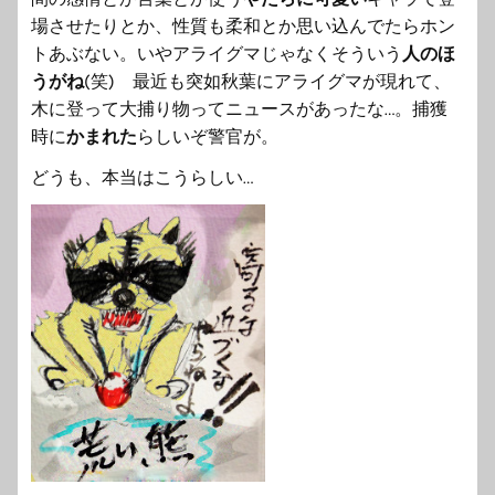
場させたりとか、
性質も柔和とか思い込んでたらホン
トあぶない。
いやアライグマじゃなくそういう
人のほ
うがね
(笑) 最近も突如秋葉にアライグマが現れて、
木に登って大捕り物ってニュースがあったな…。捕獲
時に
かまれた
らしいぞ警官が。
どうも、本当はこうらしい…