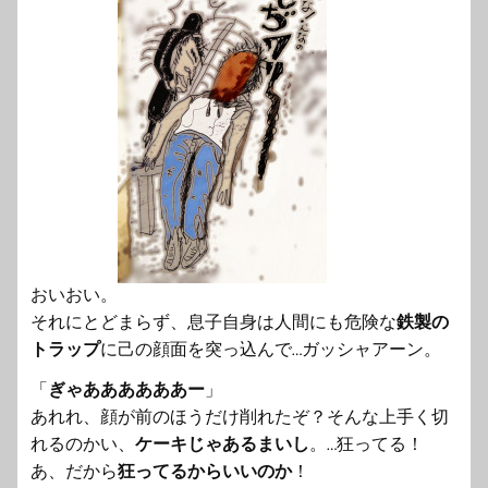
おいおい。
それにとどまらず、
息子自身は人間にも危険な
鉄製の
トラップ
に己の顔面を突っ込ん
で…ガッシャアーン。
「
ぎゃああああああー
」
あれれ、顔が前のほうだけ削れたぞ？
そんな上手く切
れるのかい、
ケーキじゃあるまいし
。…狂ってる！
あ、だから
狂ってるからいいのか
！