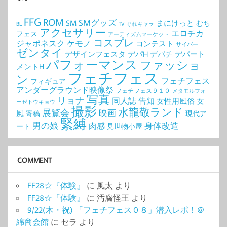
FFG
ROM
SMグッズ
SM
まにけっと
むち
BL
TV
ぐれキャラ
アクセサリー
エロチカ
フェス
アーティズムマーケット
コスプレ
ジャポネスク
ケモノ
コンテスト
サイバー
ゼンタイ
デザインフェスタ
デパH
デパチ
デパート
パフォーマンス
ファッショ
メントH
フェチフェス
ン
フェチフェス
フィギュア
アンダーグラウンド映像祭
フェチフェス９１０
メタモルフォ
写真
リョナ
同人誌
告知
女性用風俗
女
ーゼトウキョウ
撮影
水龍敬ランド
展覧会
映画
風
寄稿
現代ア
緊縛
男の娘
身体改造
肉感
ート
見世物小屋
COMMENT
FF28☆『体験』
に
風太
より
FF28☆『体験』
に
汚腐怪王
より
9/22(木・祝) 「フェチフェス０８」潜入レポ！＠
綿商会館
に
セラ
より