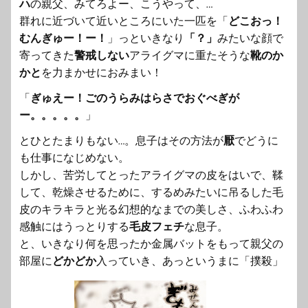
ハ
の親父、みてろよー、こうやって、…
群れに近づいて近いところにいた一匹を「
どこおっ！
むんぎゅー！
ー！
」っといきなり
「？」
みたいな顔で
寄ってきた
警戒しない
アライグマに重たそうな
靴のか
かと
を力まかせにおみまい！
「
ぎゅえー！ごのうらみはらさでおぐべぎが
ー。。。。。
」
とひとたまりもない…。息子はその方法が
厭
でどうに
も仕事になじめない。
しかし、苦労してとったアライグマの皮をはいで、鞣
して、
乾燥させるために、
するめみたいに吊るした毛
皮のキラキラと光る幻想的なまでの美し
さ、ふわふわ
感触にはうっとりする
毛皮フェチ
な息子。
と、
いきなり何を思ったか金属バットをもって親父の
部屋に
どかどか
入
っていき、あっというまに「撲殺」