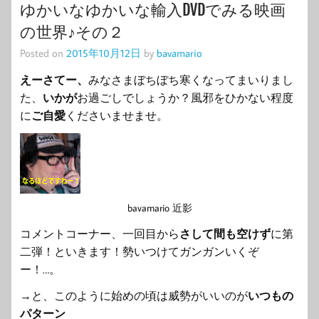
ゆかいなゆかいな輸入DVDでみる映画
の世界♪その２
Posted on
2015年10月12日
by
bavamario
えーさてー、
みなさまぼちぼち寒くなってまいりまし
た、
いかが
お過ごしでしょうか？風邪をひかない程度
に
ご自愛
くださいませませ。
bavamario 近影
コメントコーナー、一回目から
さして間も空けず
に第
二弾！といきます！勢いつけてガンガンいくぞ
ー！…。
→と、このように始めの頃は威勢がいいのが
いつもの
パターン