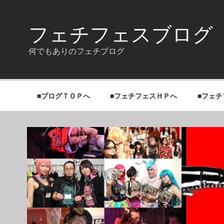
Skip
to
content
フェチフェスブログ
何でもありのフェチブログ
■ブログＴＯＰへ
■フェチフェスＨＰへ
■フェ