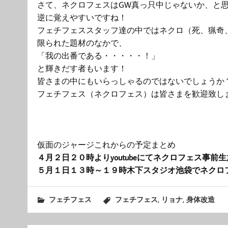
さて、ネクロフェスはGW真っ只中じゃないか、と
逆に覚えやすいですね！
フェチフェススタッフ達の中ではネクロ（死、猟奇
限られた題材のなかで、
「我の出番である・・・・・！」
と輝きだす者もいます！
皆さまの中にもいらっしゃるのではないでしょうか
フェチフェス（ネクロフェス）は皆さまを歓迎致し
仮面のジャージこれからの予定まとめ
４月２日２０時よりyoutubeにてネクロフェス事前
５月１日１３時～１９時木下スタジオ池袋でネクロ
,
,
フェチフェス
フェチフェス
リョナ
身体改造