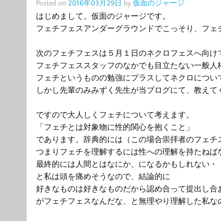
Posted on
2016年03月29日
by
仮面のジャージ
はじめまして。仮面のジャージです。
フェチフェスアンダーグラウンドでこっそり、フェ
次のフェチフェスは５月１日のネクロフェスへ向け
フェチフェススタッフのなかでも目立たない一般人
フェチというものの勉強にプラスしてネクロについ
しかし先輩のみみずく先生が当ブログにて、教えて
ですので大人しくフェチについて考えます。
「フェチとは対象物に性的関心を抱くこと」
であります。辞典的には（この場合崇拝者のフェチ
つまりフェチを理解するには性への理解を持たねば
最終的には人間とはなにか、になるかもしれない・
と私は頭を痛めそうなので、結論的に
好きなものは好きなものだから認め合って提出し合
がフェチフェスなんだな、と無理やり理解した私な