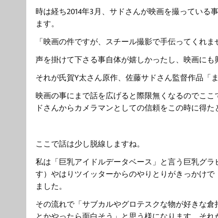
時は経ち2014年3月、サドさんが映画を撮ってい
ます。
「映画の件ですが、スチール撮影で手伝ってくれま
声を掛けて下さる事自体が嬉しかったし、映画にも
それが氏賀Y太さん原作、佐藤サドさん監督作品「
映画の事にまで話を広げると際限無くなるのでここ
ドさんからカメラマンとしての信頼をこの時に得た
ここで話は少し脱線しますね。
私は「巨乳アイドルデータベース」と言う巨乳グラ
す）やはりツイッターからのやりとりがきっかけで
ました。
その流れで「サブカルやグロテスクな物が好きな倉
とかやったら面白そう」と思う様になります。それが2