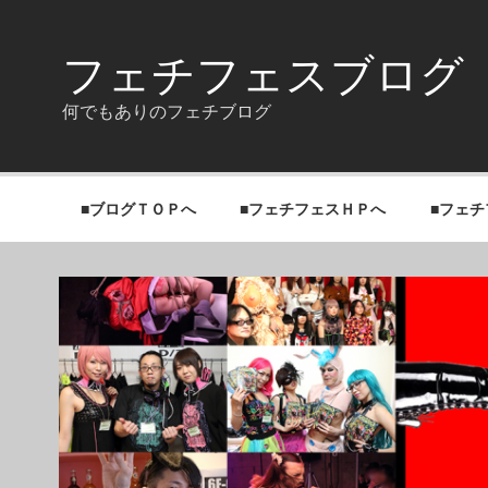
Skip
to
content
フェチフェスブログ
何でもありのフェチブログ
■ブログＴＯＰへ
■フェチフェスＨＰへ
■フェ