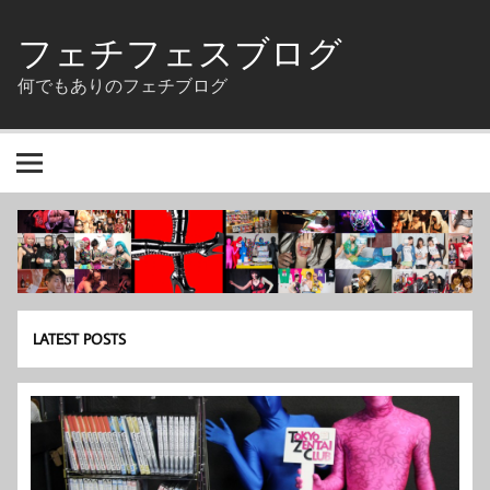
Skip
to
フェチフェスブログ
content
何でもありのフェチブログ
LATEST POSTS