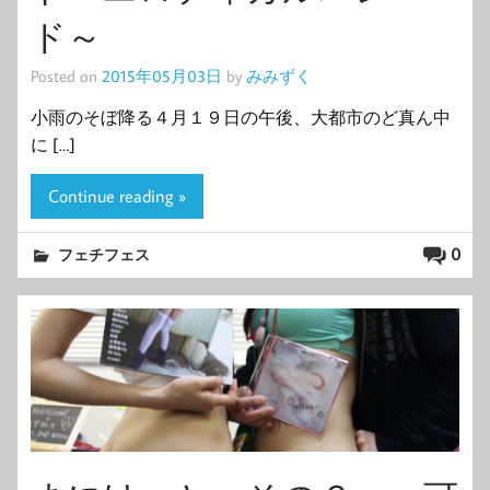
ド～
Posted on
2015年05月03日
by
みみずく
小雨のそぼ降る４月１９日の午後、大都市のど真ん中
に […]
Continue reading »
0
フェチフェス