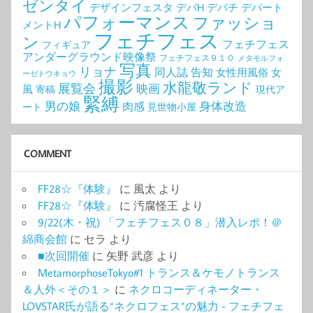
ゼンタイ
デザインフェスタ
デパH
デパチ
デパート
パフォーマンス
ファッショ
メントH
フェチフェス
ン
フェチフェス
フィギュア
アンダーグラウンド映像祭
フェチフェス９１０
メタモルフォ
写真
リョナ
同人誌
告知
女性用風俗
女
ーゼトウキョウ
撮影
水龍敬ランド
展覧会
映画
風
寄稿
現代ア
緊縛
男の娘
身体改造
肉感
ート
見世物小屋
COMMENT
FF28☆『体験』
に
風太
より
FF28☆『体験』
に
汚腐怪王
より
9/22(木・祝) 「フェチフェス０８」潜入レポ！＠
綿商会館
に
セラ
より
■次回開催
に
矢野 武彦
より
MetamorphoseTokyo#1 トランス＆ケモノトランス
＆人外＜その１＞
に
ネクロコーディネーター・
LOVSTAR氏が語る“ネクロフェス”の魅力 - フェチフェ