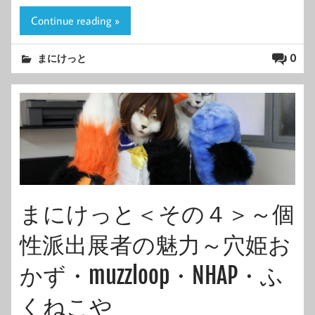
Continue reading »
0
まにけっと
まにけっと＜その４＞～個
性派出展者の魅力～穴姫お
かず・muzzloop・NHAP・ふ
くねこや