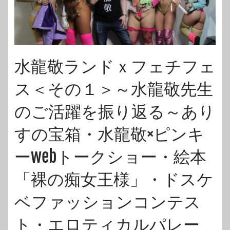
水龍敬ランドｘフェチフェ
ス＜その１＞～水龍敬先生
のご活躍を振り返る～あり
すの宝箱・水龍敬×ピンキ
ーwebトークショー・絵本
「裸の痴女王様」・ドスケ
ベファッションコンテス
ト・エロティカルパレー