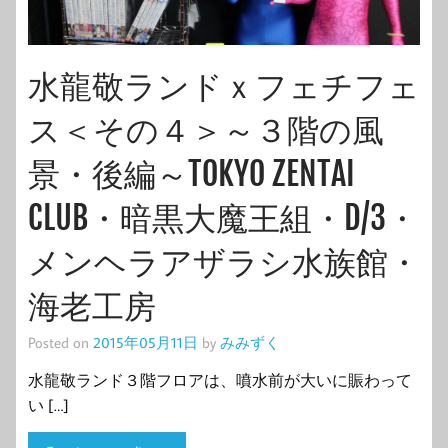
水龍敬ランドｘフェチフェ
ス＜その４＞～３階の風
景・後編～TOKYO ZENTAI
CLUB・暗黒大魔王組・D/3・
メンヘラアザラシ水族館・
海老工房
Posted on
2015年05月11日
by
みみずく
水龍敬ランド３階フロアは、噴水前が大いに賑わって
い […]