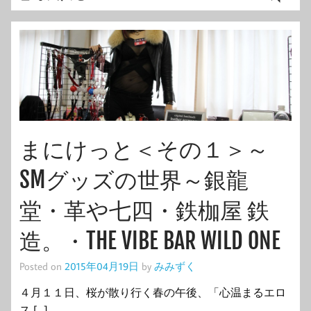
まにけっと＜その１＞～
SMグッズの世界～銀龍
堂・革や七四・鉄枷屋 鉄
造。・THE VIBE BAR WILD ONE
Posted on
2015年04月19日
by
みみずく
４月１１日、桜が散り行く春の午後、「心温まるエロ
ス […]