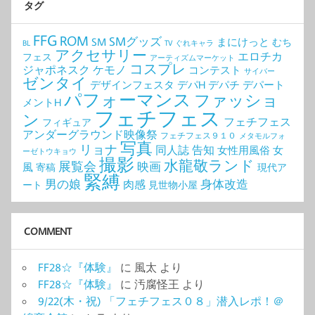
タグ
FFG
ROM
SMグッズ
SM
まにけっと
むち
BL
TV
ぐれキャラ
アクセサリー
エロチカ
フェス
アーティズムマーケット
コスプレ
ジャポネスク
ケモノ
コンテスト
サイバー
ゼンタイ
デザインフェスタ
デパH
デパチ
デパート
パフォーマンス
ファッショ
メントH
フェチフェス
ン
フェチフェス
フィギュア
アンダーグラウンド映像祭
フェチフェス９１０
メタモルフォ
写真
リョナ
同人誌
告知
女性用風俗
女
ーゼトウキョウ
撮影
水龍敬ランド
展覧会
映画
風
寄稿
現代ア
緊縛
男の娘
身体改造
肉感
ート
見世物小屋
COMMENT
FF28☆『体験』
に
風太
より
FF28☆『体験』
に
汚腐怪王
より
9/22(木・祝) 「フェチフェス０８」潜入レポ！＠