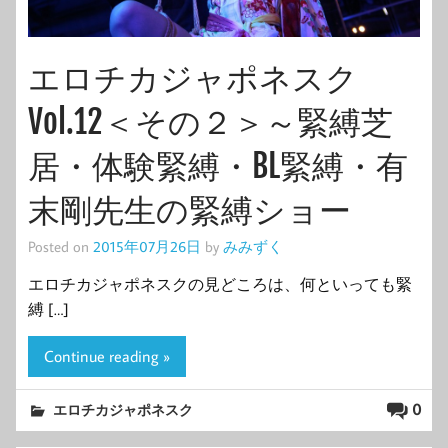
エロチカジャポネスク
Vol.12＜その２＞～緊縛芝
居・体験緊縛・BL緊縛・有
末剛先生の緊縛ショー
Posted on
2015年07月26日
by
みみずく
エロチカジャポネスクの見どころは、何といっても緊
縛 […]
Continue reading »
0
エロチカジャポネスク