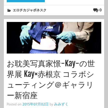
0
エロチカジャポネスク
お耽美写真家憬-Kay-の世
界展 Kay×赤根京 コラボシ
ューティング＠ギャラリ
ー新宿座
Posted on
2015年07月02日
by
みみずく